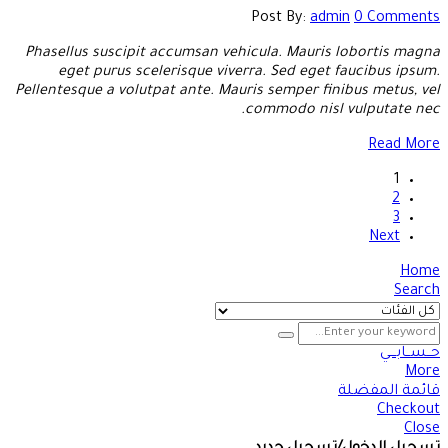
Post By:
admin
0 Comments
Phasellus suscipit accumsan vehicula. Mauris lobortis magna
eget purus scelerisque viverra. Sed eget faucibus ipsum.
Pellentesque a volutpat ante. Mauris semper finibus metus, vel
commodo nisl vulputate nec.
Read More
1
2
3
Next
Home
Search
حــســابـــي
More
قائمة المفضلة
Checkout
Close