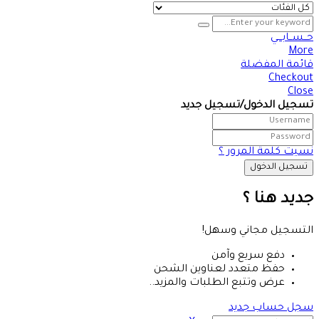
حــســابـــي
More
قائمة المفضلة
Checkout
Close
تسجيل الدخول/تسجيل جديد
نسيت كلمة المرور ؟
جديد هنا ؟
التسجيل مجاني وسهل!
دفع سريع وآمن
حفظ متعدد لعناوين الشحن
عرض وتتبع الطلبات والمزيد..
سجل حساب جديد